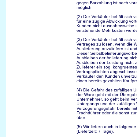
gegen Barzahlung ist nach vo
möglich.
(2) Der Verkäufer behält sich v
für eine zügige Abwicklung vorte
Kunden nicht ausnahmsweise un
entstehende Mehrkosten werde
(3) Der Verkäufer behält sich vo
Vertrages zu lösen, wenn die 
Auslieferung anzuliefern ist und
Dieser Selbstbelieferungsvorbe
Ausbleiben der Anlieferung nich
Ausbleiben der Leistung nicht z
Zulieferer ein sog. kongruente
Vertragspflichten abgeschlossen
Verkäufer den Kunden unverzüg
einen bereits gezahlten Kaufpr
(4) Die Gefahr des zufälligen 
der Ware geht mit der Übergab
Unternehmer, so geht beim Ver
Untergangs und der zufälligen
Verzögerungsgefahr bereits mit
Frachtführer oder die sonst z
über.
(5) Wir liefern auch in folgend
(Lieferzeit: 7 Tage).