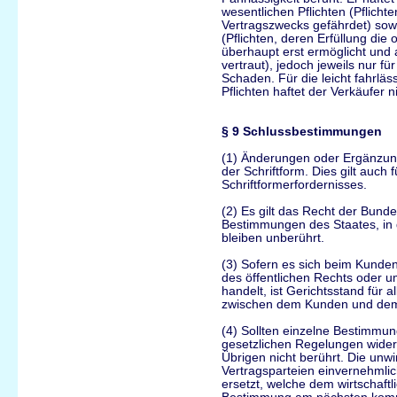
wesentlichen Pflichten (Pflicht
Vertragszwecks gefährdet) sowi
(Pflichten, deren Erfüllung d
überhaupt erst ermöglicht und
vertraut), jedoch jeweils nur f
Schaden. Für die leicht fahrlä
Pflichten haftet der Verkäufer ni
§ 9 Schlussbestimmungen
(1) Änderungen oder Ergänzun
der Schriftform. Dies gilt auch
Schriftformerfordernisses.
(2) Es gilt das Recht der Bun
Bestimmungen des Staates, in 
bleiben unberührt.
(3) Sofern es sich beim Kunde
des öffentlichen Rechts oder u
handelt, ist Gerichtsstand für a
zwischen dem Kunden und dem A
(4) Sollten einzelne Bestimmu
gesetzlichen Regelungen widers
Übrigen nicht berührt. Die un
Vertragsparteien einvernehmli
ersetzt, welche dem wirtschaf