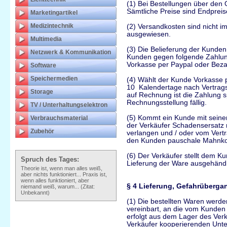
(1) Bei Bestellungen über den 
Sämtliche Preise sind Endpreis
Marketingartikel
Medizintechnik
(2) Versandkosten sind nicht i
ausgewiesen.
Multimedia
(3) Die Belieferung der Kunde
Netzwerk & Kommunikation
Kunden gegen folgende Zahlu
Vorkasse per Paypal oder Beza
Software
Speichermedien
(4) Wählt der Kunde Vorkasse 
10 Kalendertage nach Vertrags
Storage
auf Rechnung ist die Zahlung 
Rechnungsstellung fällig.
TV / Unterhaltungselektron
(5) Kommt ein Kunde mit seine
Verbrauchsmaterial
der Verkäufer Schadensersatz
Zubehör
verlangen und / oder vom Vertr
den Kunden pauschale Mahnkos
(6) Der Verkäufer stellt dem K
Spruch des Tages:
Lieferung der Ware ausgehändig
Theorie ist, wenn man alles weiß,
aber nichts funktioniert... Praxis ist,
wenn alles funktioniert, aber
§ 4 Lieferung, Gefahrüberga
niemand weiß, warum... (Zitat:
Unbekannt)
(1) Die bestellten Waren werde
vereinbart, an die vom Kunden
erfolgt aus dem Lager des Ver
Verkäufer kooperierenden Unt