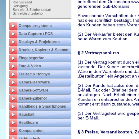
betreffend den Onlineshop www
Postversand
Reinigung
gehörenden Sub-Domains.
Schreib- & Zeichenbedarf
Schreibtischzubehör
Abweichende Vorschriften der K
hat dies schriftlich bestätigt.
den Kunden haben stets Vorra
Computersysteme
Data Capture / POS
(2) Der Verkäufer bietet den 
neue Waren zum Kauf an.
Displays & Projektoren
Drucker, Kopierer & Scanne
§ 2 Vertragsschluss
Eingabegeräte
(1) Der Vertrag kommt durch e
Foto & Video
zustande. Der Kunde unterbrei
Ware in den Warenkorb und das 
Freizeit & Hobbys
„Bestellbutton“ ein Angebot an 
Games-Hardware
(2) Der Kunde hat außerdem die
E-Mail, Fax oder Brief bei dem
Games-Software
anzufragen. Nach Erhalt einer 
Games-Zubehör
Kunden ein entsprechendes Ange
kommt erst dann zustande, we
Handhelds & Smartphones
(3) Der Vertragstext wird gesp
Haushalt
per E-Mail.
Healthcare
Komponenten
§ 3 Preise, Versandkosten, 
Lichttechnik