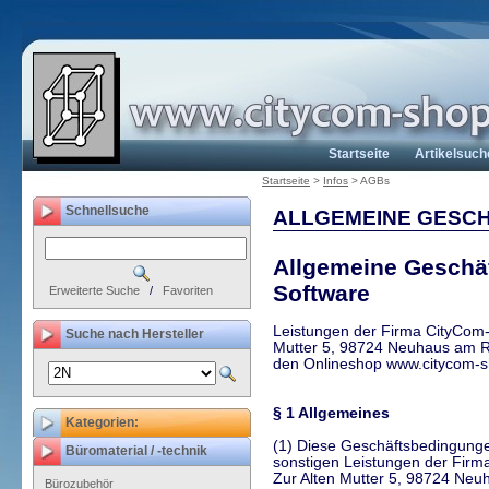
Startseite
Artikelsuch
Startseite
>
Infos
>
AGBs
Schnellsuche
ALLGEMEINE GESC
Allgemeine Geschä
Software
Erweiterte Suche
/
Favoriten
Leistungen der Firma CityCom-S
Suche nach Hersteller
Mutter 5, 98724 Neuhaus am Re
den Onlineshop www.citycom-
§ 1 Allgemeines
Kategorien:
(1) Diese Geschäftsbedingungen
Büromaterial / -technik
sonstigen Leistungen der Firm
Zur Alten Mutter 5, 98724 Neu
Bürozubehör