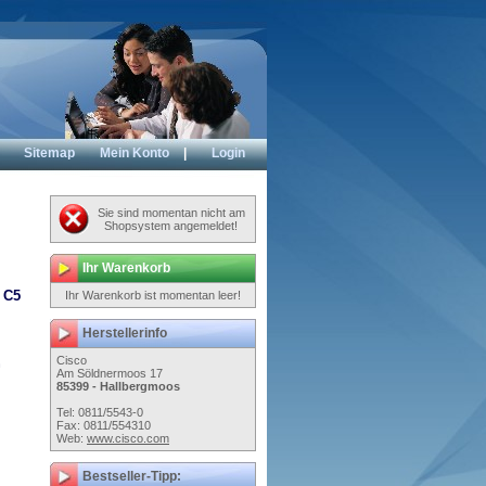
Sitemap
Mein Konto
|
Login
Sie sind momentan nicht am
Shopsystem angemeldet!
Ihr Warenkorb
 C5
Ihr Warenkorb ist momentan leer!
Herstellerinfo
Cisco
n
Am Söldnermoos 17
85399 - Hallbergmoos
Tel: 0811/5543-0
Fax: 0811/554310
Web:
www.cisco.com
Bestseller-Tipp: