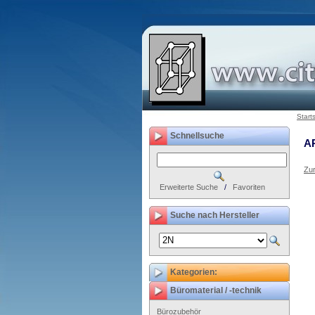
Start
Schnellsuche
A
Zur
Erweiterte Suche
/
Favoriten
Suche nach Hersteller
Kategorien:
Büromaterial / -technik
Bürozubehör