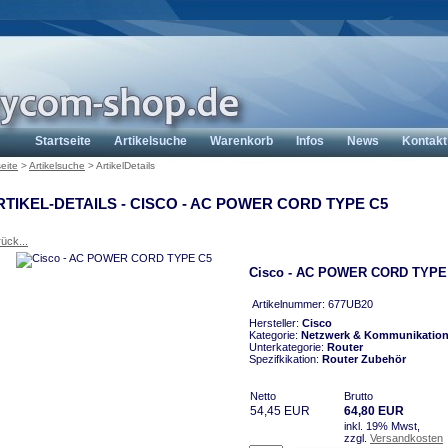
Startseite
Artikelsuche
Warenkorb
Infos
News
Kontakt
seite
>
Artikelsuche
>
ArtikelDetails
RTIKEL-DETAILS - CISCO - AC POWER CORD TYPE C5
ück...
Cisco - AC POWER CORD TYPE
Artikelnummer: 677UB20
Hersteller:
Cisco
Kategorie:
Netzwerk & Kommunikatio
Unterkategorie:
Router
Spezifkikation:
Router Zubehör
Netto
Brutto
54,45 EUR
64,80 EUR
inkl. 19% Mwst,
zzgl.
Versandkosten