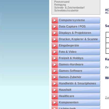
Postversand
Reinigung
Schreib- & Zeichenbedarf
AC
Schreibtischzubehör
AC 
Computersysteme
So
Data Capture / POS
Displays & Projektoren
Drucker, Kopierer & Scanne
Eingabegeräte
Foto & Video
Freizeit & Hobbys
Ku
Games-Hardware
Zu 
Games-Software
Games-Zubehör
We
Handhelds & Smartphones
Haushalt
Healthcare
Zur
Komponenten
Lichttechnik