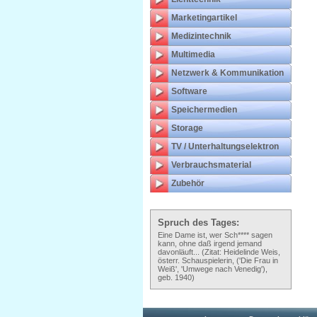
Marketingartikel
Medizintechnik
Multimedia
Netzwerk & Kommunikation
Software
Speichermedien
Storage
TV / Unterhaltungselektron
Verbrauchsmaterial
Zubehör
Spruch des Tages:
Eine Dame ist, wer Sch**** sagen
kann, ohne daß irgend jemand
davonläuft... (Zitat: Heidelinde Weis,
österr. Schauspielerin, ('Die Frau in
Weiß', 'Umwege nach Venedig'),
geb. 1940)