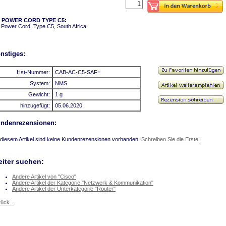
 POWER CORD TYPE C5:
Power Cord, Type C5, South Africa
nstiges:
Hst-Nummer:
CAB-AC-C5-SAF=
System:
NMS
Gewicht:
1 g
hinzugefügt:
05.06.2020
ndenrezensionen:
diesem Artikel sind keine Kundenrezensionen vorhanden.
Schreiben Sie die Erste!
iter suchen:
Andere Artikel von "Cisco"
Andere Artikel der Kategorie "Netzwerk & Kommunikation"
Andere Artikel der Unterkategorie "Router"
ück...