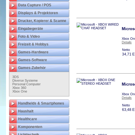
Data Capture / POS
Displays & Projektoren
Drucker, Kopierer & Scanne
Eingabegeräte
Micro
Foto & Video
Xbox One
Details
Freizeit & Hobbys
Netto
Games-Hardware
34,71 
Games-Software
Games-Zubehör
3DS
Diverse Systeme
Micro
Personal Computer
Xbox 360
Xbox One
Xbox One
Details
Handhelds & Smartphones
Netto
63,48 
Haushalt
Healthcare
Komponenten
Lichttechnik