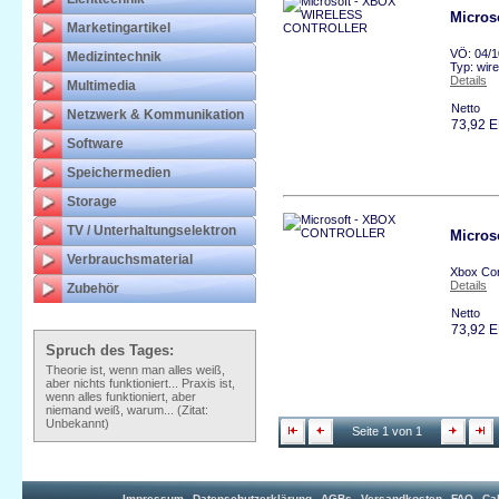
Micro
Marketingartikel
VÖ: 04/1
Medizintechnik
Typ: wir
Details
Multimedia
Netto
Netzwerk & Kommunikation
73,92 
Software
Speichermedien
Storage
TV / Unterhaltungselektron
Micro
Verbrauchsmaterial
Xbox Con
Details
Zubehör
Netto
73,92 
Spruch des Tages:
Theorie ist, wenn man alles weiß,
aber nichts funktioniert... Praxis ist,
wenn alles funktioniert, aber
niemand weiß, warum... (Zitat:
Unbekannt)
Seite 1 von 1
Impressum
Datenschutzerklärung
AGBs
Versandkosten
FAQ
Ca