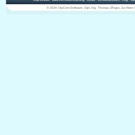
© 2026 CityCom-Software, Dipl.-Ing. Thomas JÃ¤ger, Zur Al