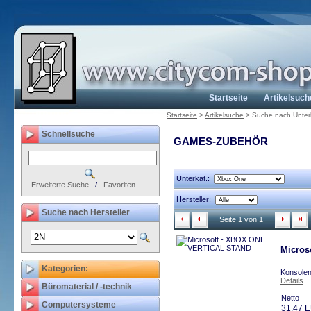
Startseite
Artikelsuch
Startseite
>
Artikelsuche
>
Suche nach Unter
Schnellsuche
GAMES-ZUBEHÖR
Unterkat.:
Erweiterte Suche
/
Favoriten
Hersteller:
Suche nach Hersteller
Seite 1 von 1
Micros
Kategorien:
Konsolen
Details
Büromaterial / -technik
Netto
Computersysteme
31,47 