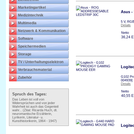
Marketingartikel
Asus 
Medizintechnik
5 V, RG
Multimedia
Details
Netzwerk & Kommunikation
Netto
36,24 
Software
Speichermedien
Storage
TV / Unterhaltungselektron
Logit
Verbrauchsmaterial
G102 Pro
Zubehör
004939]
Details
Netto
Spruch des Tages:
40,55 
Das Leben ist voll von
Widersprüchen und von jeder
Wahrheit ist auch das Gegenteil
wahr... (Zitat: Ricarda Huch, dt.
neuromantische Erzählerin,
Lyrikerin, Literatur- u.
Kunsthistorikerin, 1864 - 1947)
Logit