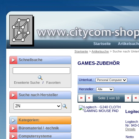
Startseite
Artikelsuch
Startseite
>
Artikelsuche
>
Suche nach Unter
Schnellsuche
GAMES-ZUBEHÖR
Unterkat.:
Erweiterte Suche
/
Favoriten
Hersteller:
Suche nach Hersteller
Seite 1 von 10
Logit
Kategorien:
Logitech
Nr: 943-
Büromaterial / -technik
Details
Computersysteme
Netto