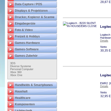
28,87 
Data Capture / POS
Displays & Projektoren
Drucker, Kopierer & Scanne
Eingabegeräte
Logite
Foto & Video
Logitec
Freizeit & Hobbys
Hardwar
Details
Games-Hardware
Netto
Games-Software
30,35 
Games-Zubehör
3DS
Diverse Systeme
Personal Computer
Xbox 360
Logit
Xbox One
EWR2 [H
Handhelds & Smartphones
Details
Haushalt
Netto
32,95 
Healthcare
Komponenten
Lichttechnik