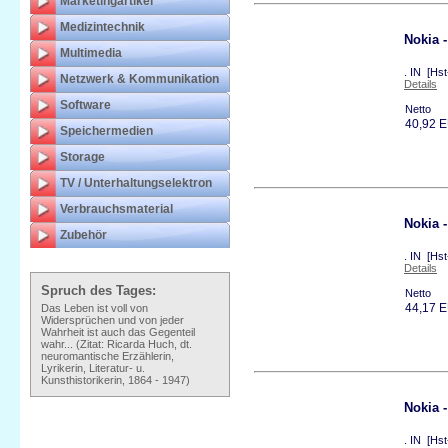
Marketingartikel
Medizintechnik
Nokia 
Multimedia
. IN [Hs
Netzwerk & Kommunikation
Details
Software
Netto
40,92 
Speichermedien
Storage
TV / Unterhaltungselektron
Verbrauchsmaterial
Nokia 
Zubehör
. IN [Hs
Details
Spruch des Tages:
Netto
44,17 
Das Leben ist voll von
Widersprüchen und von jeder
Wahrheit ist auch das Gegenteil
wahr... (Zitat: Ricarda Huch, dt.
neuromantische Erzählerin,
Lyrikerin, Literatur- u.
Kunsthistorikerin, 1864 - 1947)
Nokia 
. IN [Hs