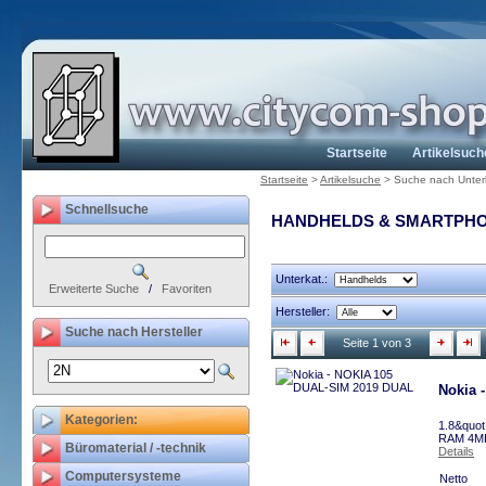
Startseite
Artikelsuch
Startseite
>
Artikelsuche
>
Suche nach Unter
Schnellsuche
HANDHELDS & SMARTPH
Unterkat.:
Erweiterte Suche
/
Favoriten
Hersteller:
Suche nach Hersteller
Seite 1 von 3
Nokia 
Kategorien:
1.8&quot
RAM 4MB
Büromaterial / -technik
Details
Computersysteme
Netto