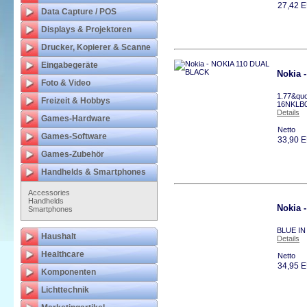
27,42 
Data Capture / POS
Displays & Projektoren
Drucker, Kopierer & Scanne
Eingabegeräte
Nokia 
Foto & Video
1.77&quo
Freizeit & Hobbys
16NKLB0
Details
Games-Hardware
Netto
Games-Software
33,90 
Games-Zubehör
Handhelds & Smartphones
Accessories
Handhelds
Nokia 
Smartphones
BLUE IN
Haushalt
Details
Healthcare
Netto
34,95 
Komponenten
Lichttechnik