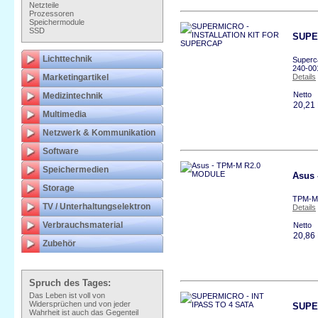
Netzteile
Prozessoren
Speichermodule
SSD
SUPE
Lichttechnik
Superc
240-00
Marketingartikel
Details
Netto
Medizintechnik
20,21
Multimedia
Netzwerk & Kommunikation
Software
Speichermedien
Asus
Storage
TPM-M 
TV / Unterhaltungselektron
Details
Verbrauchsmaterial
Netto
20,86
Zubehör
Spruch des Tages:
Das Leben ist voll von
Widersprüchen und von jeder
SUPE
Wahrheit ist auch das Gegenteil