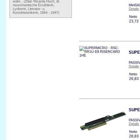
wahr... (Zitat: Ricarda Huch, dt.
neuromantische Erzählerin,
MiniSA
Lyrikerin, Literatur- u.
Details
Kunsthistorikerin, 1864 - 1947)
Netto
23,72
SUPE
PASSIV
Details
Netto
26,83
SUPE
PASSIV
Details
Netto
28,83