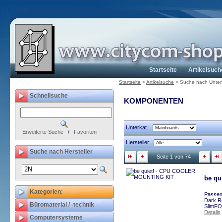
Startseite
Artikelsuch
Startseite
>
Artikelsuche
>
Suche nach Unter
Schnellsuche
KOMPONENTEN
Unterkat.:
Erweiterte Suche
/
Favoriten
Hersteller:
Suche nach Hersteller
Seite 1 von 74
be qu
Kategorien:
Passen
Dark R
Büromaterial / -technik
SlimFO
Details
Computersysteme