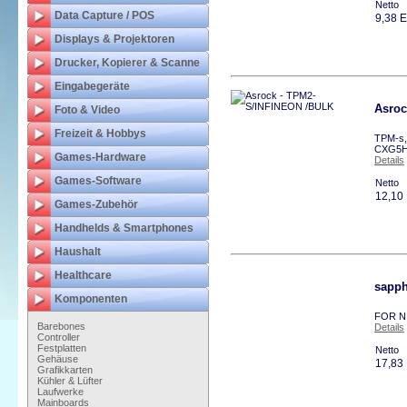
Netto
Data Capture / POS
9,38 
Displays & Projektoren
Drucker, Kopierer & Scanne
Eingabegeräte
Asroc
Foto & Video
Freizeit & Hobbys
TPM-s,
CXG5H
Games-Hardware
Details
Games-Software
Netto
12,10
Games-Zubehör
Handhelds & Smartphones
Haushalt
Healthcare
sapph
Komponenten
FOR NI
Barebones
Details
Controller
Festplatten
Netto
Gehäuse
17,83
Grafikkarten
Kühler & Lüfter
Laufwerke
Mainboards