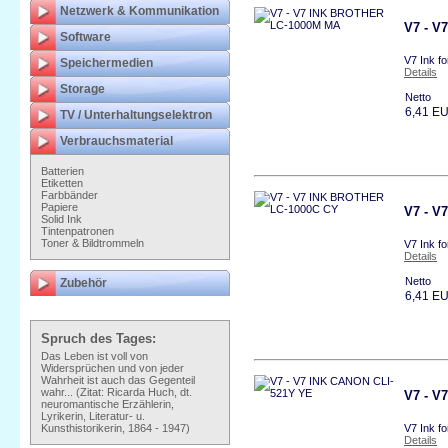
Netzwerk & Kommunikation
V7 - V
Software
V7 Ink f
Speichermedien
Details
Storage
Netto
6,41 E
TV / Unterhaltungselektron
Verbrauchsmaterial
Batterien
Etiketten
Farbbänder
Papiere
V7 - V
Solid Ink
Tintenpatronen
Toner & Bildtrommeln
V7 Ink f
Details
Netto
Zubehör
6,41 E
Spruch des Tages:
Das Leben ist voll von
Widersprüchen und von jeder
Wahrheit ist auch das Gegenteil
wahr... (Zitat: Ricarda Huch, dt.
V7 - V
neuromantische Erzählerin,
Lyrikerin, Literatur- u.
Kunsthistorikerin, 1864 - 1947)
V7 Ink f
Details