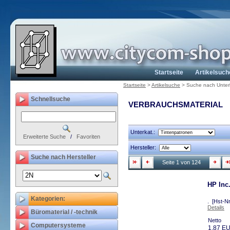
Startseite
Artikelsuch
Startseite
>
Artikelsuche
>
Suche nach Unter
Schnellsuche
VERBRAUCHSMATERIAL
Unterkat.:
Erweiterte Suche
/
Favoriten
Hersteller:
Suche nach Hersteller
Seite 1 von 124
HP Inc
Kategorien:
. [Hst-N
Details
Büromaterial / -technik
Netto
Computersysteme
1,87 E