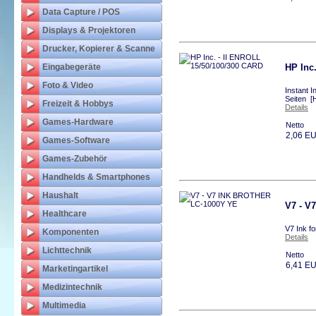
Data Capture / POS
Displays & Projektoren
Drucker, Kopierer & Scanne
Eingabegeräte
HP Inc
Foto & Video
Instant 
Seiten [
Freizeit & Hobbys
Details
Games-Hardware
Netto
2,06 E
Games-Software
Games-Zubehör
Handhelds & Smartphones
Haushalt
V7 - V
Healthcare
V7 Ink f
Komponenten
Details
Lichttechnik
Netto
6,41 E
Marketingartikel
Medizintechnik
Multimedia