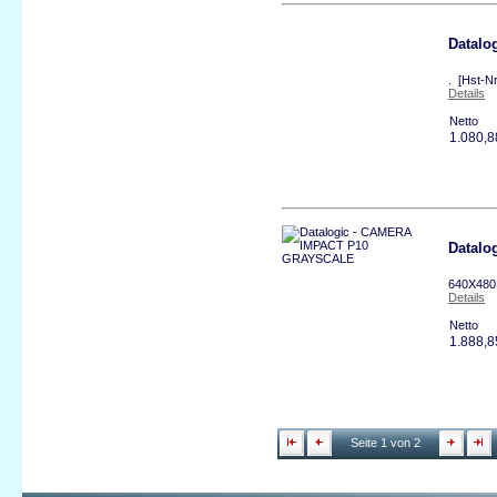
Datalo
. [Hst-N
Details
Netto
1.080,
Datal
640X480
Details
Netto
1.888,
Seite 1 von 2