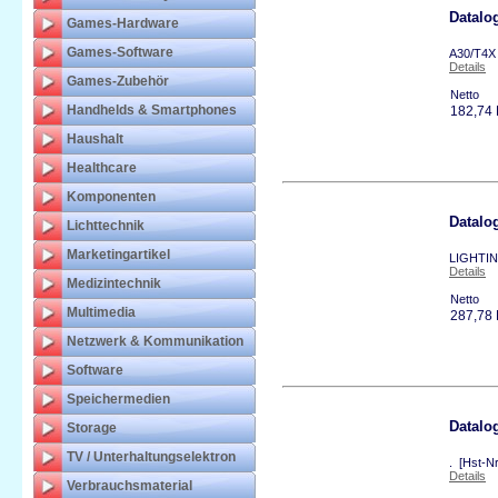
Datalo
Games-Hardware
Games-Software
A30/T4X
Details
Games-Zubehör
Netto
Handhelds & Smartphones
182,74
Haushalt
Healthcare
Komponenten
Datalo
Lichttechnik
Marketingartikel
LIGHTIN
Details
Medizintechnik
Netto
Multimedia
287,78
Netzwerk & Kommunikation
Software
Speichermedien
Datalo
Storage
TV / Unterhaltungselektron
. [Hst-N
Details
Verbrauchsmaterial