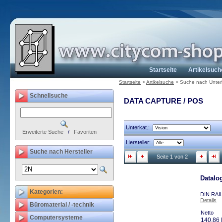
Startseite
Artikelsuch
Startseite
>
Artikelsuche
>
Suche nach Unter
Schnellsuche
DATA CAPTURE / POS
Unterkat.:
Erweiterte Suche
/
Favoriten
Hersteller:
Suche nach Hersteller
Seite 1 von 2
Datalo
Kategorien:
DIN RAI
Details
Büromaterial / -technik
Netto
Computersysteme
140,86