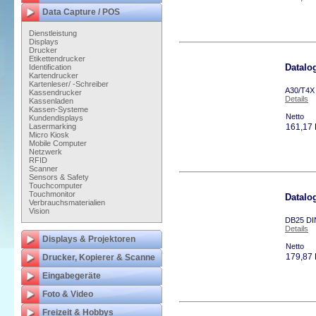
Data Capture / POS
Dienstleistung
Displays
Drucker
Etikettendrucker
Datalo
Identification
Kartendrucker
Kartenleser/ -Schreiber
A30/T4X
Kassendrucker
Details
Kassenladen
Kassen-Systeme
Netto
Kundendisplays
Lasermarking
161,17
Micro Kiosk
Mobile Computer
Netzwerk
RFID
Scanner
Sensors & Safety
Touchcomputer
Touchmonitor
Datalo
Verbrauchsmaterialien
Vision
DB25 DI
Details
Displays & Projektoren
Netto
179,87
Drucker, Kopierer & Scanne
Eingabegeräte
Foto & Video
Freizeit & Hobbys