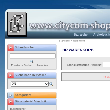
Startseite
Artikelsuch
Startseite
>
Warenkorb
Schnellsuche
IHR WARENKORB
Schnellerfassung
: ArtikelNr:
Erweiterte Suche
/
Favoriten
Suche nach Hersteller
Ihr W
Kategorien:
Büromaterial / -technik
Bürozubehör