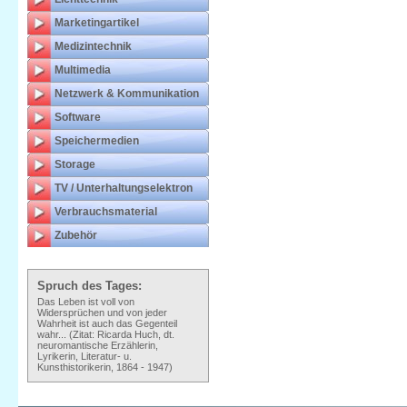
Marketingartikel
Medizintechnik
Multimedia
Netzwerk & Kommunikation
Software
Speichermedien
Storage
TV / Unterhaltungselektron
Verbrauchsmaterial
Zubehör
Spruch des Tages:
Das Leben ist voll von
Widersprüchen und von jeder
Wahrheit ist auch das Gegenteil
wahr... (Zitat: Ricarda Huch, dt.
neuromantische Erzählerin,
Lyrikerin, Literatur- u.
Kunsthistorikerin, 1864 - 1947)